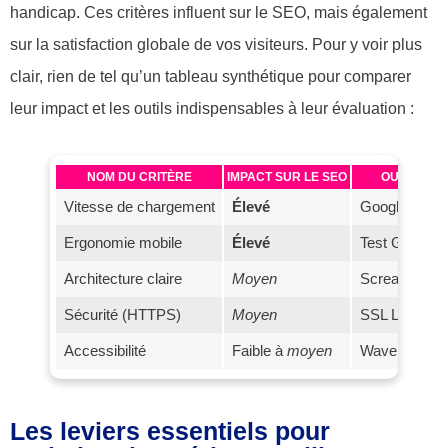
handicap. Ces critères influent sur le SEO, mais également
sur la satisfaction globale de vos visiteurs. Pour y voir plus
clair, rien de tel qu’un tableau synthétique pour comparer
leur impact et les outils indispensables à leur évaluation :
NOM DU CRITÈRE
IMPACT SUR LE SEO
OUTILS D
Vitesse de chargement
Élevé
Google PageS
Ergonomie mobile
Élevé
Test Google M
Architecture claire
Moyen
Screaming Fr
Sécurité (HTTPS)
Moyen
SSL Labs, Se
Accessibilité
Faible à
moyen
Wave, AXE
Les leviers essentiels pour