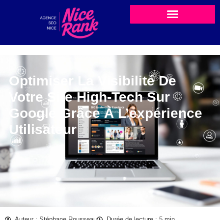
Optimiser La Visibilité De
Votre Site High-Tech Sur
Google Grâce À L’expérience
Utilisateur
Auteur : Stéphane Rousseau
Durée de lecture : 5 min