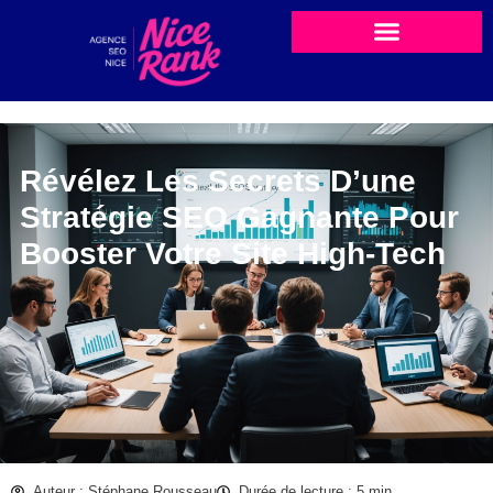
Révélez Les Secrets D’une
Stratégie SEO Gagnante Pour
Booster Votre Site High-Tech
Auteur : Stéphane Rousseau
Durée de lecture : 5 min